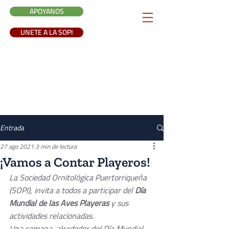
APOYANOS
UNETE A LA SOPI
Entrada
27 ago 2021
3 min de lectura
¡Vamos a Contar Playeros!
La Sociedad Ornitológica Puertorriqueña 
(SOPI), invita a todos a participar del 
Día 
Mundial de las Aves Playeras 
y sus 
actividades relacionadas. 
Una semana, alrededor del Día Mundial 