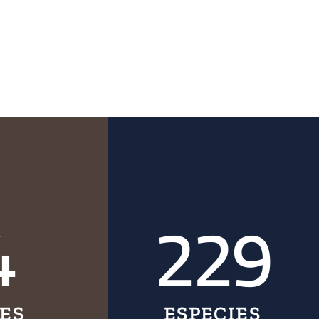
4
229
IES
ESPECIES