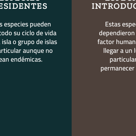
ESIDENTES
INTRODU
s especies pueden
Estas espe
todo su ciclo de vida
dependieron
 isla o grupo de islas
factor human
articular aunque no
llegar a un 
ean endémicas.
particula
permanecer e