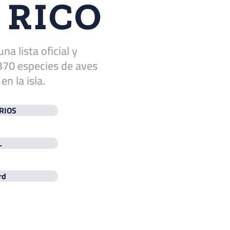
O
RICO
 lista oficial y
370 especies de aves
n la isla.
RIOS
L
rd