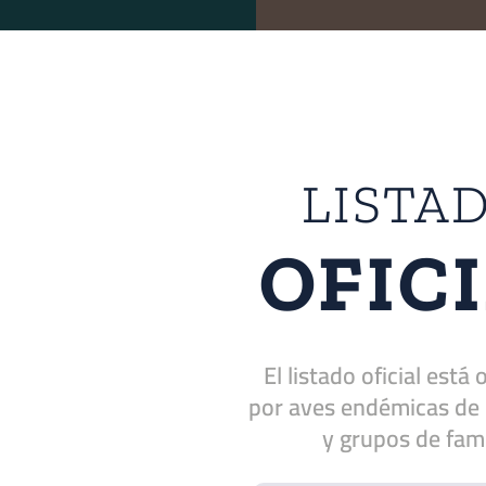
LISTA
OFIC
El listado oficial está
por aves endémicas de 
y grupos de fami