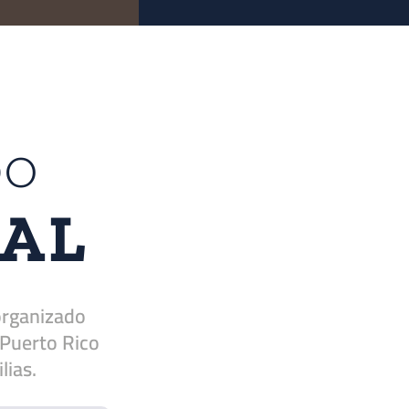
DO
IAL
 organizado
Puerto Rico
lias.