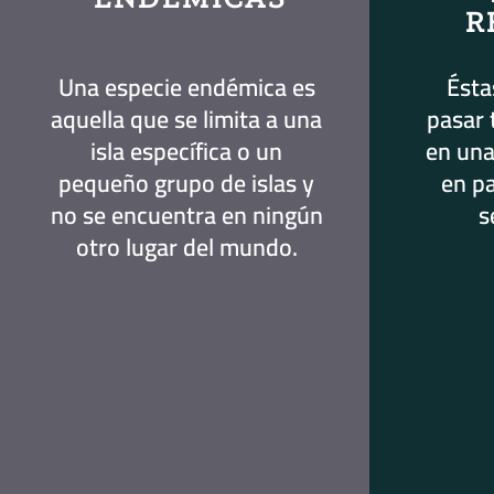
R
Una especie endémica es
Ésta
aquella que se limita a una
pasar 
isla específica o un
en una
pequeño grupo de islas y
en p
no se encuentra en ningún
s
otro lugar del mundo.