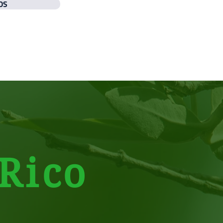
OS
Ri
co