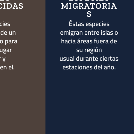
CIDAS
MIGRATORIA
S
cies
Éstas especies
 de un
emigran entre islas o
o para
hacia áreas fuera de
lugar
su región
r y
usual durante ciertas
n el.
estaciones del año.