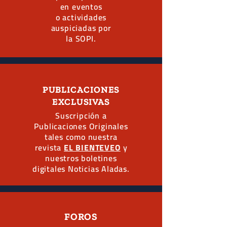
en eventos
o actividades
auspiciadas por
la SOPI.
PUBLICACIONES
EXCLUSIVAS
Suscripción a
Publicaciones Originales
tales como nuestra
revista
EL BIENTEVEO
y
nuestros boletines
digitales Noticias Aladas.
FOROS