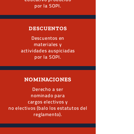
por la SOPI.
DESCUENTOS
Descuentos en
materiales y
actividades auspiciadas
por la SOPI.
NOMINACIONES
Derecho a ser
nominado para
cargos electivos y
no electivos (balo los estatutos del
reglamento).