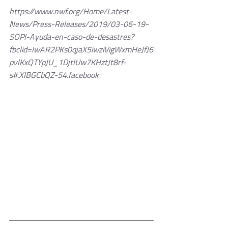
https://www.nwf.org/Home/Latest-
News/Press-Releases/2019/03-06-19-
SOPI-Ayuda-en-caso-de-desastres?
fbclid=IwAR2PKs0qjaX5iwziVigWxmHeJfJ6
pvlKxQTYpJU_1DjtIUw7KHztJt8rf-
s#.XIBGCbQZ-54.facebook