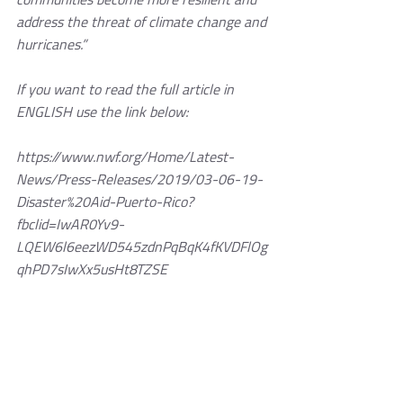
address the threat of climate change and 
hurricanes.” 
If you want to read the full article in 
ENGLISH use the link below:
https://www.nwf.org/Home/Latest-
News/Press-Releases/2019/03-06-19-
Disaster%20Aid-Puerto-Rico?
fbclid=IwAR0Yv9-
LQEW6l6eezWD545zdnPqBqK4fKVDFlOg
qhPD7sIwXx5usHt8TZSE