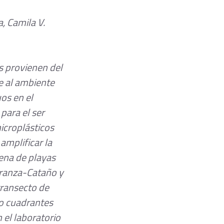
, Camila V. 
s provienen del 
e al ambiente 
os en el 
ara el ser 
croplásticos 
amplificar la 
ena de playas 
eranza-Cataño y 
transecto de 
o cuadrantes 
el laboratorio 