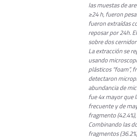
las muestas de are
≥24 h, fueron pesa
fueron extraídas co
reposar por 24h. El
sobre dos cernidor
La extracción se re
usando microscopía
plásticos “foam”, fr
detectaron micropl
abundancia de micr
fue 4x mayor que l
frecuente y de may
fragmento (42.4%), 
Combinando las dos
fragmentos (36.2%), 