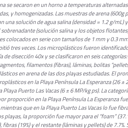
na se secaron en un horno a temperaturas alternadas
das, y homogenizadas. Las muestras de arena (600g p
n una solución de agua salina (densidad = 1.2 g/mL) y
 sobrenadante (solución salina y los objetos flotantes)
es colocados en serie con tamaños de 1 mm y 0.3 mm 
pitió tres veces. Los microplásticos fueron identificad
 de disección 40x y se clasificaron en seis categorías
agmentos, filamentos (fibras), láminas, bolitas “pellets”
ásticos en arena de las dos playas estudiadas. El pro
oplásticos en la Playa Península La Esperanza (26 ± 
a Playa Puerto Las Vacas (6 ± 6 MP/kg ps). La categor
or proporción en la Playa Península La Esperanza fue 
mientras que en la Playa Puerto Las Vacas lo fue fibras
 playas, la proporción fue mayor para el “foam” (37.1
fibras (19%) y el restante (láminas y pellets) de 7.7%. 