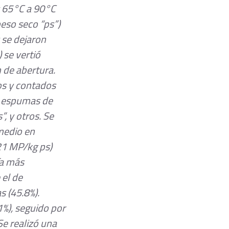
 65°C a 90°C 
eso seco “ps”) 
 se dejaron 
 se vertió 
de abertura. 
os y contados 
: espumas de 
, y otros. Se 
medio en 
21 MP/kg ps) 
ía más 
el de 
 (45.8%). 
%), seguido por 
Se realizó una 