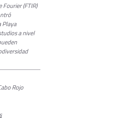
 Fourier (FTIR) 
ontró 
 Playa 
udios a nivel 
 pueden 
odiversidad
 Cabo Rojo
s