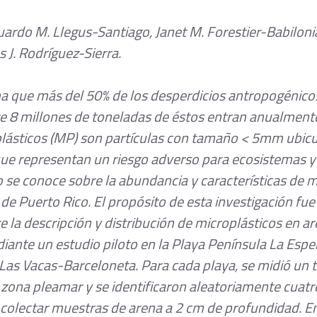
uardo M. Llegus-Santiago, Janet M. Forestier-Babilonia
s J. Rodríguez-Sierra.
ma que más del 50% de los desperdicios antropogénico
re 8 millones de toneladas de éstos entran anualment
lásticos (MP) son partículas con tamaño < 5mm ubicu
e representan un riesgo adverso para ecosistemas y p
e conoce sobre la abundancia y características de mi
de Puerto Rico. El propósito de esta investigación fue 
 la descripción y distribución de microplásticos en ar
iante un estudio piloto en la Playa Península La Esp
 Las Vacas-Barceloneta. Para cada playa, se midió un 
 zona pleamar y se identificaron aleatoriamente cuatr
olectar muestras de arena a 2 cm de profundidad. En 