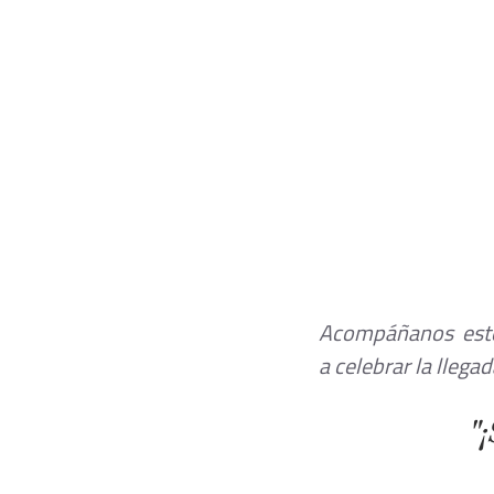
Acompáñanos  este 
a celebrar la llega
"¡