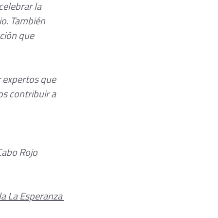
elebrar la 
io. También 
ción que 
 expertos que 
s contribuir a 
 Cabo Rojo
la La Esperanza 