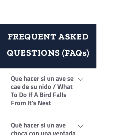
FREQUENT
ASKED
QUESTIONS (FAQs)
Que hacer si un ave se
cae de su nido / What
To Do If A Bird Falls
From It's Nest
Si encuentra un ave jóven que se ha
Qué hacer si un ave
caído de su nido, lo mejor que puede
hacer para ayudarla es regresara al
choca con una ventada